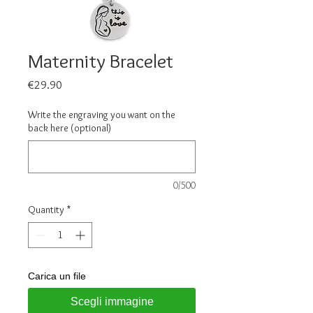
Maternity Bracelet
Price
€29.90
Write the engraving you want on the
back here (optional)
0/500
Quantity
*
Carica un file
Scegli immagine