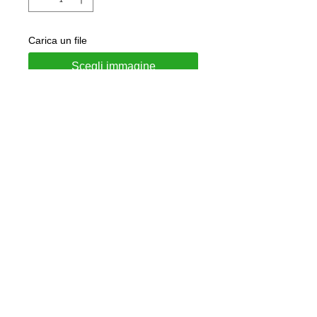
Carica un file
Scegli immagine
Aggiungi al carrello
Portachiavi in acciaio
Personalizzabile con incisione su
richiesta sul retro
Gioiello consegnato in confezione
regalo