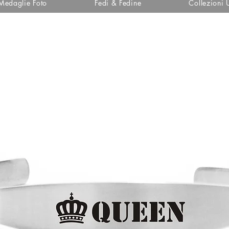
Medaglie Foto
Fedi & Fedine
Collezioni