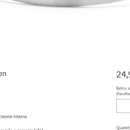
en
24,
Retro: s
(facolta
cisione interna
Quantit