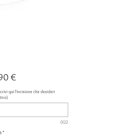
Prezzo
90 €
crivi qui l'incisione che desideri
tivo)
0/22
à
*