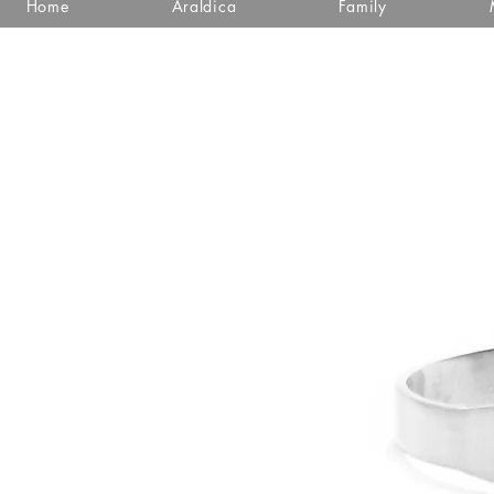
Home
Araldica
Family