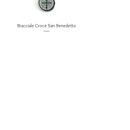
Bracciale Croce San Benedetto
Prezzo
29,90 €
Bracciale " Do what you love "