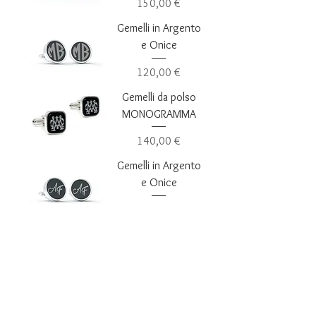
Prezzo
150,00 €
Gemelli in Argento
e Onice
Prezzo
120,00 €
Gemelli da polso
MONOGRAMMA
Prezzo
140,00 €
Gemelli in Argento
e Onice
Prezzo
120,00 €
Gemelli da polso
FIAMMA
CARABINIERI
Prezzo
140,00 €
Gemelli in Argento