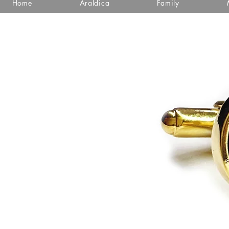
Home
Araldica
Family