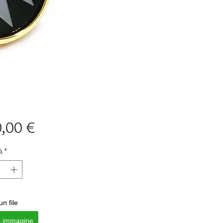
Prezzo
,00 €
à
*
un file
i immagine