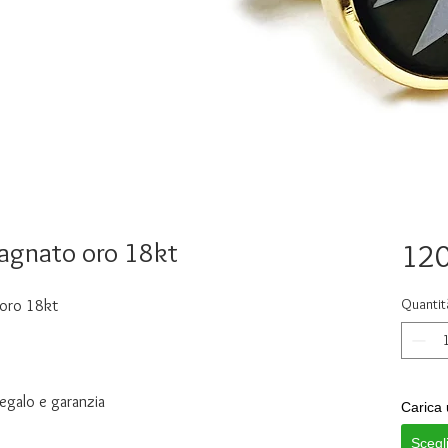
bagnato oro 18kt
120
Quantit
 oro 18kt
regalo e garanzia
Carica 
Scegl