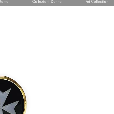
 Uomo
Collezioni Donna
Pet Collection