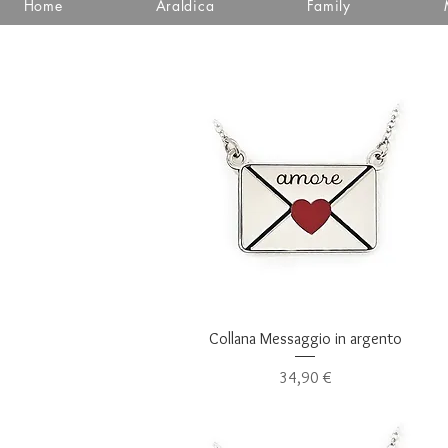
Home
Araldica
Family
Vista rapida
Collana Messaggio in argento
Prezzo
34,90 €