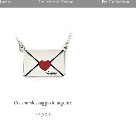
 Uomo
Collezioni Donna
Pet Collection
Vista rapida
Collana Messaggio in argento
Prezzo
34,90 €