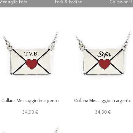
Medaglie Foto
Fedi & Fedine
Collezioni
Vista rapida
Vista rapida
Collana Messaggio in argento
Collana Messaggio in argento
Prezzo
Prezzo
34,90 €
34,90 €