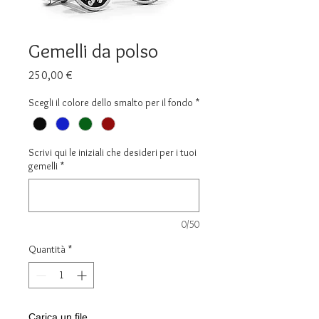
Gemelli da polso
Prezzo
250,00 €
Scegli il colore dello smalto per il fondo
*
Scrivi qui le iniziali che desideri per i tuoi
gemelli
*
0/50
Quantità
*
Carica un file