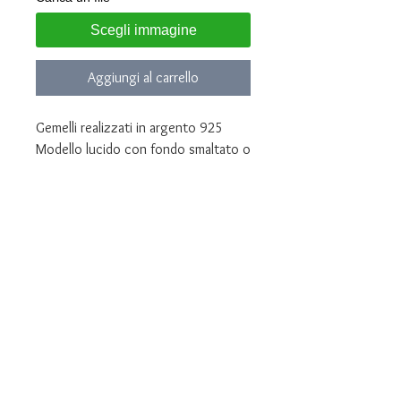
Scegli immagine
Aggiungi al carrello
Gemelli realizzati in argento 925
Modello lucido con fondo smaltato o
sabbiato
Personalizzati con il Monogramma
delle tue iniziali
Ricevi la bozza del monogramma
prima dell'incisione
Gioielli consegnati in confezione
regalo