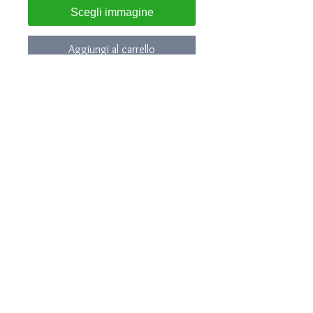
Scegli immagine
Aggiungi al carrello
Gemelli realizzati in
argento 925
Pietra: ONICE
Misura. 12mm x 16mm
Incisione su onice : Iniziali su
richiesta
Gioielli consegnati in confezione e
garanzia LUNA