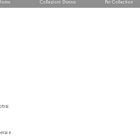
 Uomo
Collezioni Donna
Pet Collection
otrai
erai e