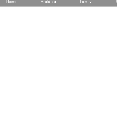
Home
Araldica
Family