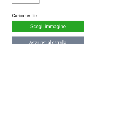
Carica un file
Scegli immagine
Aggiungi al carrello
Chevalier realizzato in argento 925
su misura
Tavola superiore tonda diametro
15mm
Personalizzabile con nome, data,
altezza, peso, ora e giorno
Gioiello consegnato in confezione
regalo e garanzia di autenticità