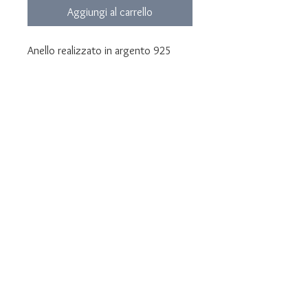
Aggiungi al carrello
Anello realizzato in argento 925
Onice incisa
Gamgo regolabile : mis 20/27
Misure onice : diametro 13 mm
Ideogramma : simbolo cinese della
‘Pazzia’. Pronuncia cinese: "Kuang"
Gioiello consegnato in confezione
regalo e garanzia