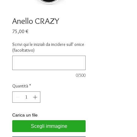
Anello CRAZY
Prezzo
75,00 €
Scrivi qui le iniziali da incidere sull' onice
(facoltativo)
0/500
Quantità
*
Carica un file
Scegli immagine