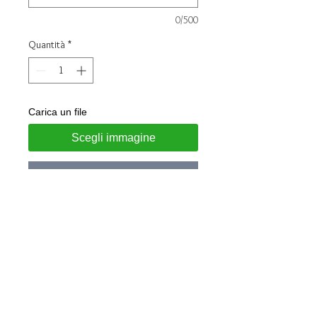
0/500
Quantità
*
Carica un file
Scegli immagine
Aggiungi al carrello
Anello in argento 925 con gambo
aperto regolabile
Personalizzabile con Family su
richiesta
Scrivi sotto il numero
dei soggetti corrispondenti da