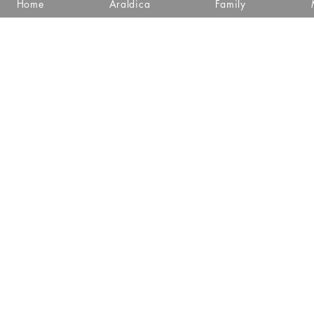
Home
Araldica
Family