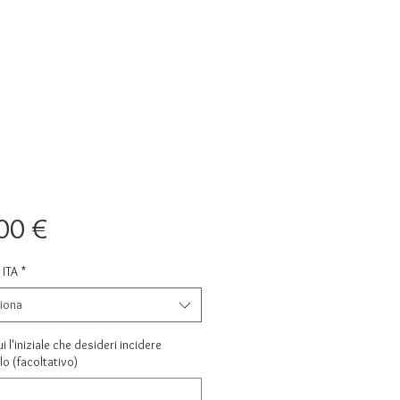
Prezzo
00 €
ITA
*
iona
ui l'iniziale che desideri incidere
llo (facoltativo)