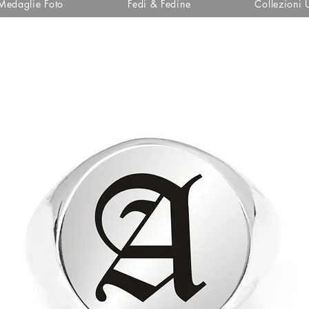
Medaglie Foto
Fedi & Fedine
Collezioni