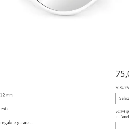
75,
MISURA 
o 12 mm
Selez
iesta
Scrivi q
sull'ane
regalo e garanzia