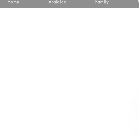
Home
Araldica
Family