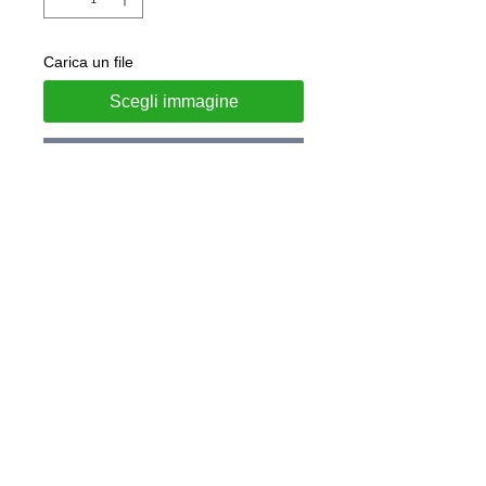
Carica un file
Scegli immagine
Aggiungi al carrello
Anello realizzato in argento 925
Misura tavola superiore : Diametro
12 mm
Personalizzabile con iniziale su
richiesta
Gioiello consegnato in confezione
regalo e garanzia