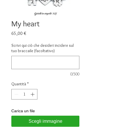
My heart
Prezzo
65,00 €
Scrivi qui ciò che desideri incidere sul
tuo braccaile (facoltativo)
0/500
Quantità
*
Carica un file
Scegli immagine