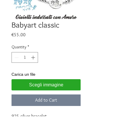
Babyart classic
Price
€55.00
Quantity
*
Carica un file
Scegli immagine
Add to Cart
925 silver bracelet
Customizable with design on