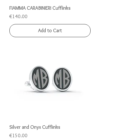
FIAMMA CARABINIERI Cufflinks
Price
€140.00
Add to Cart
Silver and Onyx Cufflinks
Price
€150.00