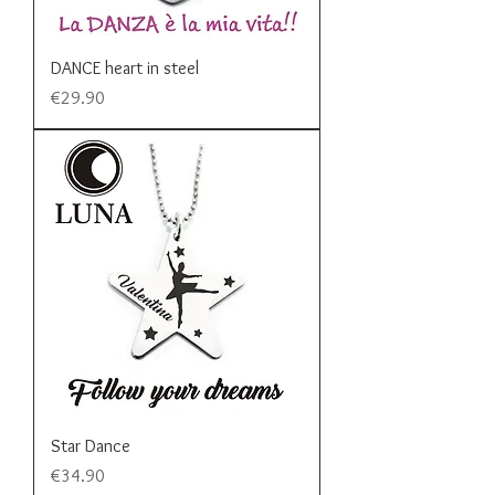
DANCE heart in steel
Price
€29.90
Star Dance
Price
€34.90