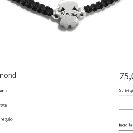
amond
75,
Scrivi q
mante
esta
 regalo
Incidi l