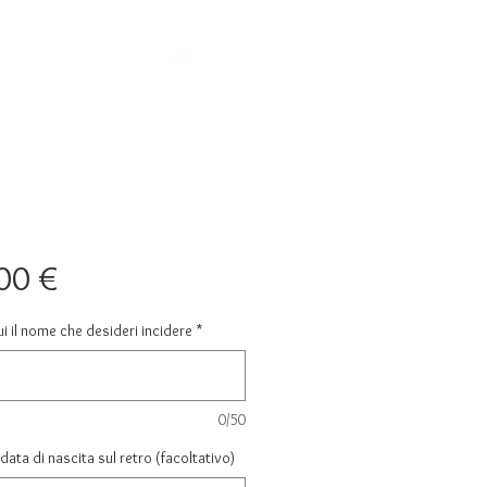
Prezzo
00 €
ui il nome che desideri incidere
*
0/50
a data di nascita sul retro (facoltativo)