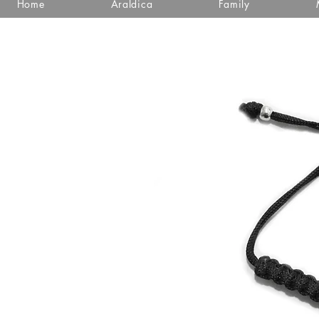
Home
Araldica
Family