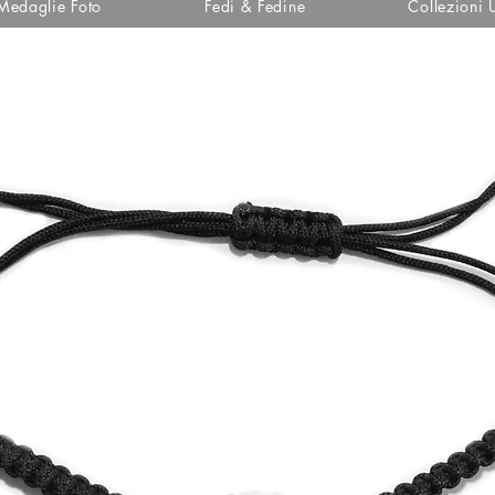
Medaglie Foto
Fedi & Fedine
Collezioni