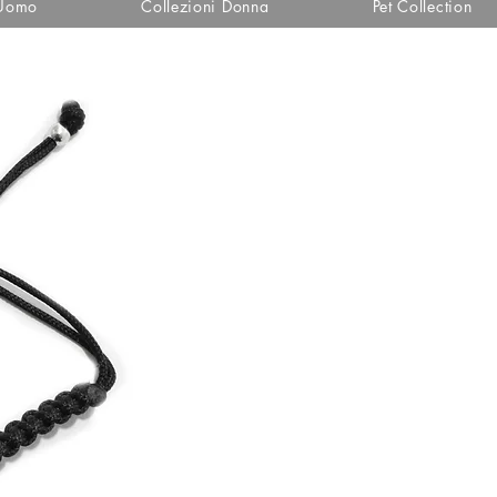
 Uomo
Collezioni Donna
Pet Collection