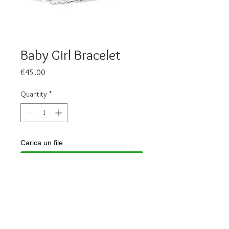
Baby Girl Bracelet
Price
€45.00
Quantity
*
Carica un file
Scegli immagine
Add to Cart
925 silver bracelet Customizable 