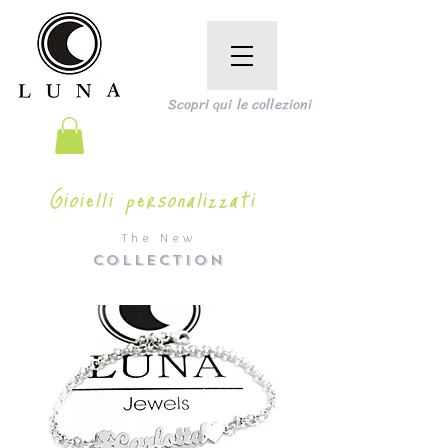
Scopri qui le collezioni
Gioielli personalizzati
The New
COLLECTION