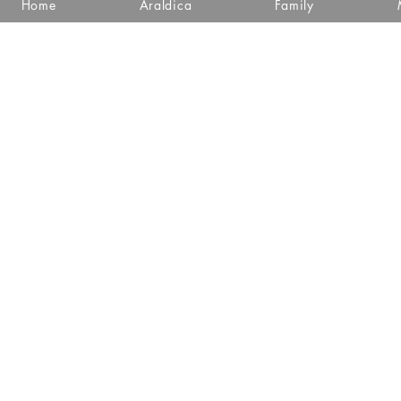
Home
Araldica
Family