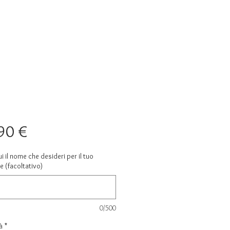
Prezzo
90 €
ui il nome che desideri per il tuo
e (facoltativo)
0/500
à
*