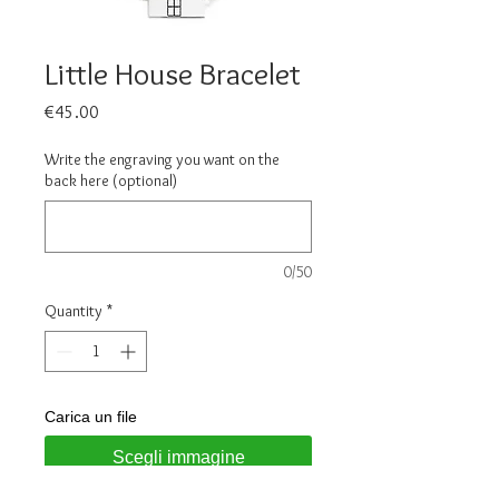
Little House Bracelet
Price
€45.00
Write the engraving you want on the
back here (optional)
0/50
Quantity
*
Carica un file
Scegli immagine