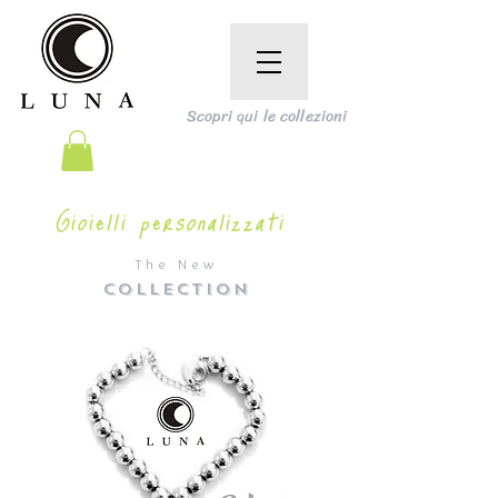
Scopri qui le collezioni
Gioielli personalizzati
The New
COLLECTION