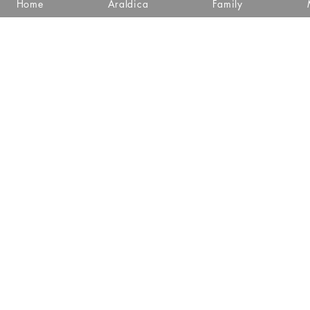
Home
Araldica
Family