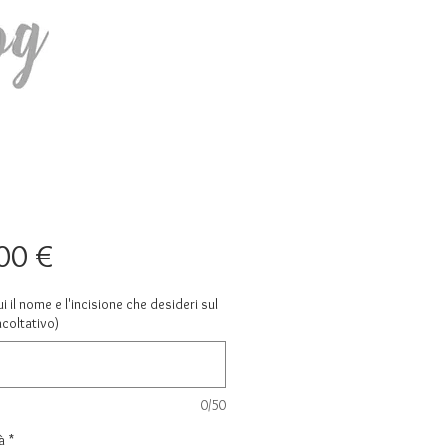
Prezzo
00 €
ui il nome e l'incisione che desideri sul
acoltativo)
0/50
à
*