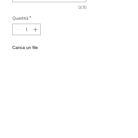
0/70
Quantità
*
Carica un file
Scegli immagine
Aggiungi al carrello
Bracciale con moneta Cuore in
Acciaio
Personalizzabile con nome, data,
altezza, peso, ora e giorno
Gioiello consegnato in confezione
regalo