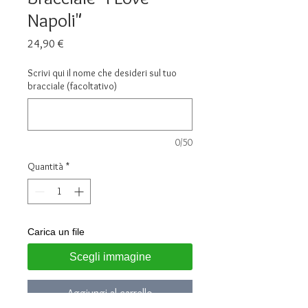
Napoli"
Prezzo
24,90 €
Scrivi qui il nome che desideri sul tuo
bracciale (facoltativo)
0/50
Quantità
*
Carica un file
Scegli immagine
Aggiungi al carrello