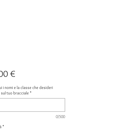
Prezzo
00 €
ui i nomi e la classe che desideri
 sul tuo bracciale
*
0/500
à
*