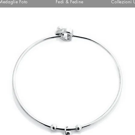
Medaglie Foto
Fedi & Fedine
Collezioni