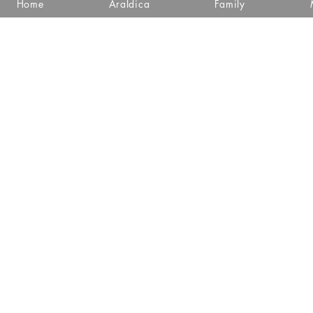
Home
Araldica
Family