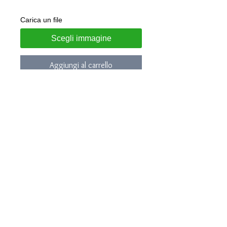
Carica un file
Scegli immagine
Aggiungi al carrello
Bracciale realizzato in lega di allumio,
antiallergico e non scurisce anche a
contatto con acqua
Altezza bracciale 16mm
Personalizzabile con il nome dell'
insegnante e di tutti gli alunni incisi
a laser e smaltati
Gioiello consegnato in confezione
regalo