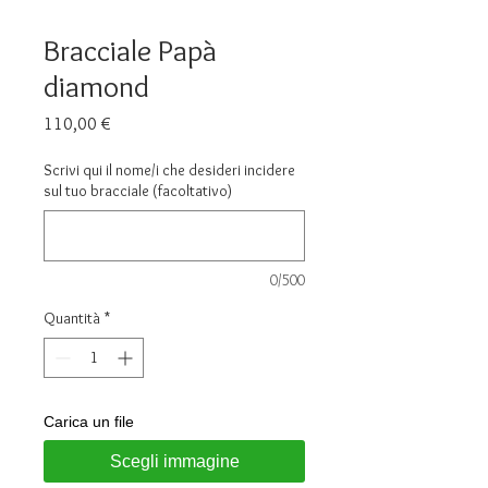
Bracciale Papà
diamond
Prezzo
110,00 €
Scrivi qui il nome/i che desideri incidere
sul tuo bracciale (facoltativo)
0/500
Quantità
*
Carica un file
Scegli immagine