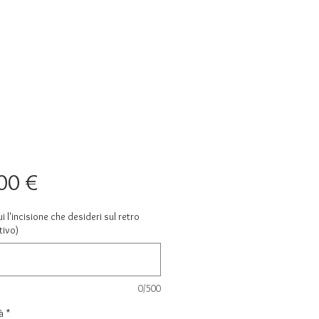
Prezzo
00 €
ui l'incisione che desideri sul retro
tivo)
0/500
à
*