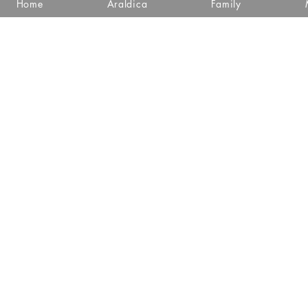
Home
Araldica
Family