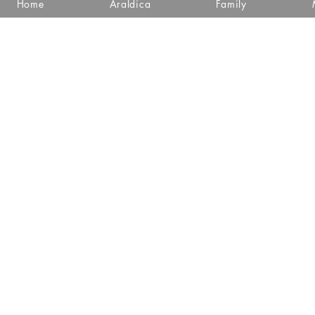
Home
Araldica
Family