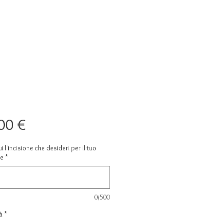
Prezzo
00 €
ui l'incisione che desideri per il tuo
le
*
0/500
à
*