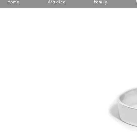
Home
Araldica
Family