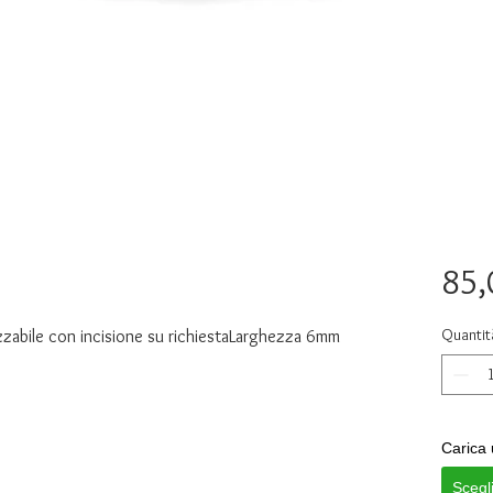
85,
Quantit
zzabile con incisione su richiestaLarghezza 6mm
Carica 
Scegl