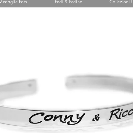
Medaglie Foto
Fedi & Fedine
Collezioni