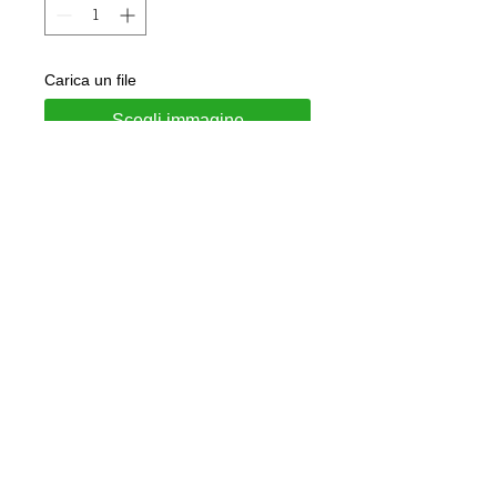
Carica un file
Scegli immagine
Aggiungi al carrello
Charm in argento 925 rodiato
Personalizzabile con incisione
Gioiello consegnato in confezione
regalo e garanzia di autenticità