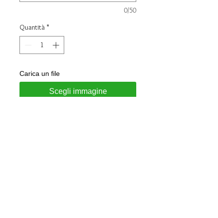
0/50
Quantità
*
Carica un file
Scegli immagine
Aggiungi al carrello
Charm in argento 925
Compatibile con foro da 5mm
passante
Personalizzabile con incisione laser
su due lati