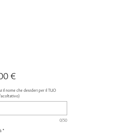
Prezzo
00 €
ui il nome che desideri per il TUO
facoltativo)
0/50
à
*