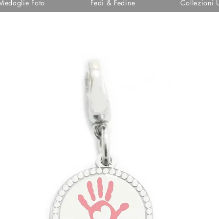
Medaglie Foto
Fedi & Fedine
Collezioni