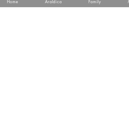
Home
Araldica
Family