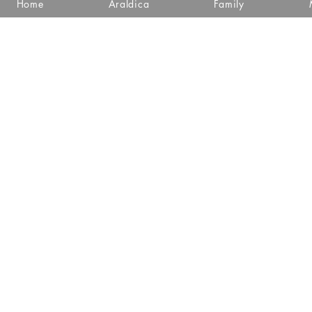
Home
Araldica
Family