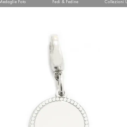
Medaglie Foto
Fedi & Fedine
Collezioni