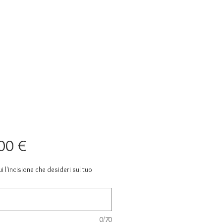
Prezzo
00 €
ui l'incisione che desideri sul tuo
0/70