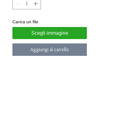
Carica un file
Scegli immagine
Aggiungi al carrello
Charm realizzato in argento 925
Modello : Tondo diametro 18mm
Personalizzabile con dati su
richiesta
Gioiello consegnato in confezione
regalo con garanzia LUNA