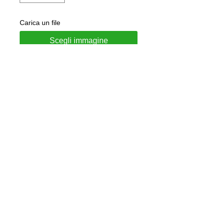
Carica un file
Scegli immagine
Aggiungi al carrello
Charm in argento 925 rodiato con
smalto rosa
Personalizzabile con nome
Gioiello consegnato in confezione
regalo e garanzia di autenticità