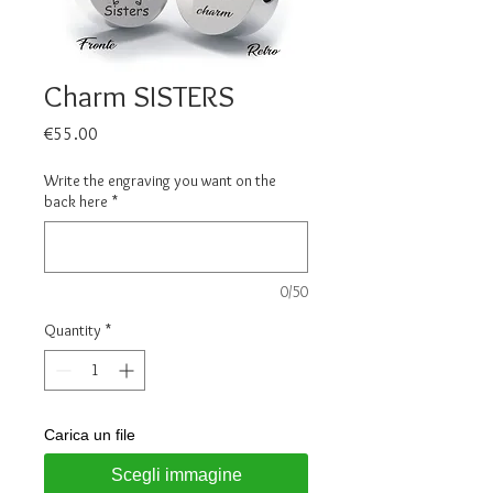
Charm SISTERS
Price
€55.00
Write the engraving you want on the
back here
*
0/50
Quantity
*
Carica un file
Scegli immagine