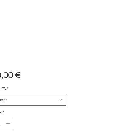
Prezzo
,00 €
ITA
*
iona
à
*