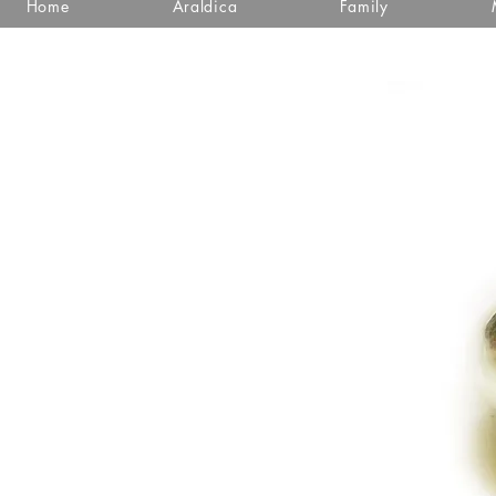
Home
Araldica
Family