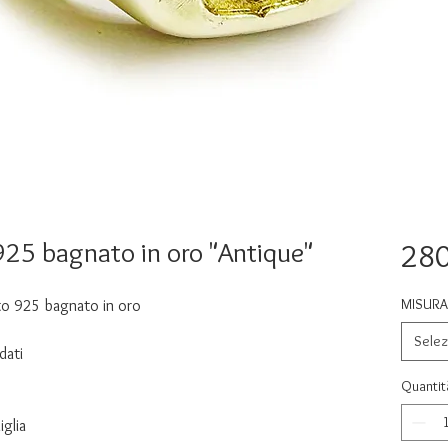
925 bagnato in oro "Antique"
280
MISURA 
nto 925 bagnato in oro
Selez
dati
Quantit
iglia