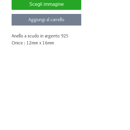
Scegli immagine
Aggiungi al carrello
Anello a scudo in argento 925
Onice : 12mm x 16mm
Personalizzabile con stemma di
famiglia
Disponibile in tutte le misure
Invia la foto del tuo stemma a
lunawebstore@live.it indicando il
numero ordine
Gioiello consegnato in confezione
regalo e garanzia di autenticità