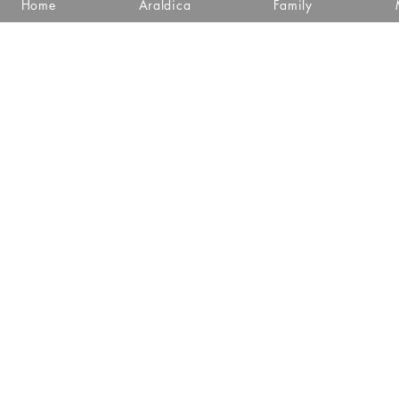
Home
Araldica
Family