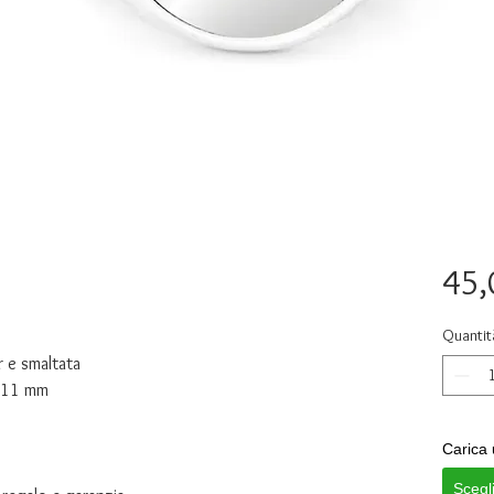
45,
Quantit
r e smaltata
o 11 mm
Carica 
Scegl