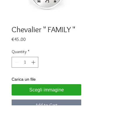
Chevalier " FAMILY "
Price
€45.00
Quantity
*
Carica un file
Scegli immagine
Add to Cart
Ring made of 925 silver
Deep laser engraving and enamel