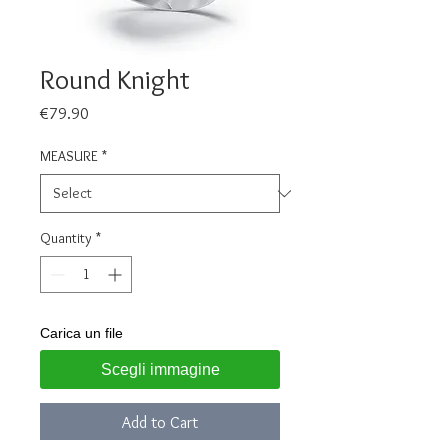
Round Knight
Price
€79.90
MEASURE
*
Quantity
*
Carica un file
Scegli immagine
Add to Cart