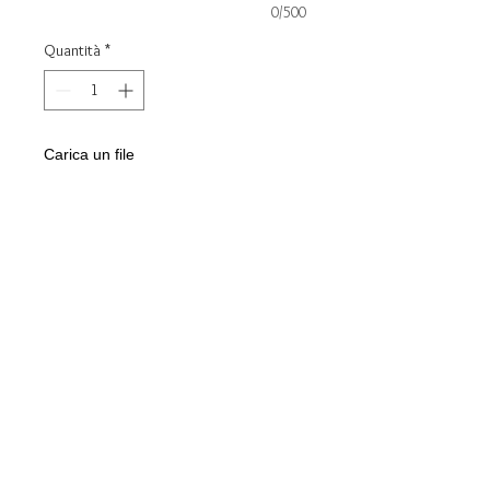
0/500
Quantità
*
Carica un file
Scegli immagine
Aggiungi al carrello
Collana con moneta in argento 925
Personalizzabile con incisione sul
retro inclusa nel prezzo
Gioiello consegato in confezione
regalo e garanzia LUNA