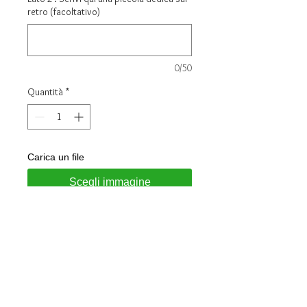
retro (facoltativo)
0/50
Quantità
*
Carica un file
Scegli immagine
Aggiungi al carrello
Collana in
argento
con pendente
cuore
Misura cuore: Altezza 35mm