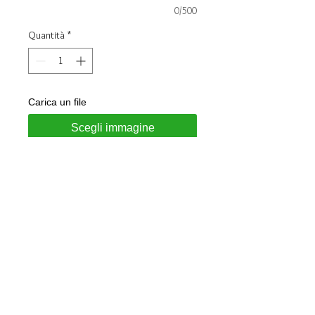
0/500
Quantità
*
Carica un file
Scegli immagine
Aggiungi al carrello
Collana in acciaio con targhetta in
acciao incisa a laser
Personalizzabile con nome, data,
altezza, peso, ora e giorno